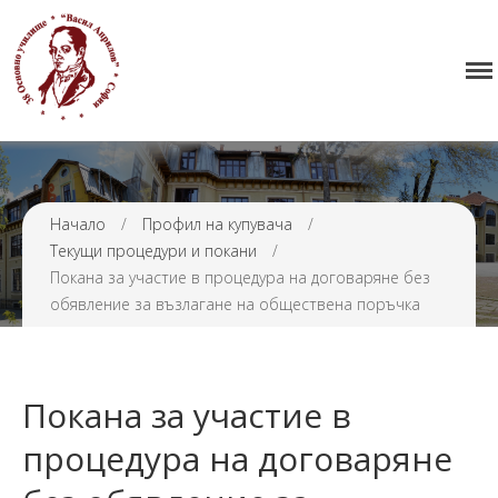
Начало
38 ОУ ВАСИЛ АПРИЛОВ
Училището
Нормативна уредба
Прием
Проекти и дейности
Начало
/
Профил на купувача
/
Tекущи процедури и покани
/
Седмично разписание
Покана за участие в процедура на договаряне без
Галерия
обявление за възлагане на обществена поръчка
Контакти
Покана за участие в
процедура на договаряне