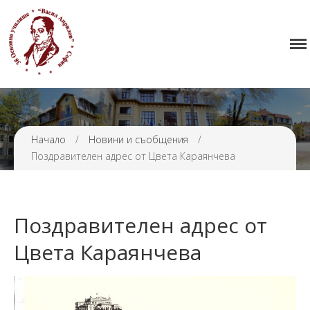
Начало
38 ОУ ВАСИЛ АПРИЛОВ
Училището
Нормативна уредба
Прием
Начало
/
Новини и съобщения
/
Проекти и дейности
Поздравителен адрес от Цвета Караянчева
Седмично разписание
Галерия
Контакти
Поздравителен адрес от
Цвета Караянчева