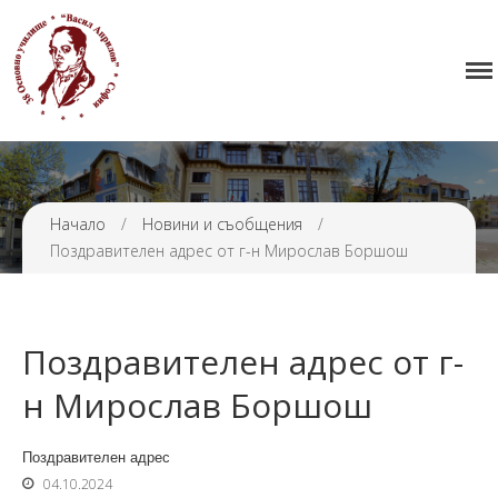
Начало
38 ОУ ВАСИЛ АПРИЛОВ
Училището
Нормативна уредба
Прием
Проекти и дейности
Начало
/
Новини и съобщения
/
Поздравителен адрес от г-н Мирослав Боршош
Седмично разписание
Галерия
Контакти
Поздравителен адрес от г-
н Мирослав Боршош
Поздравителен адрес
04.10.2024