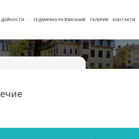
И ДЕЙНОСТИ
СЕДМИЧНО РАЗПИСАНИЕ
ГАЛЕРИЯ
КОНТАКТИ
Начало
Училището
Нормативна уредба
Прием
Проекти и дейности
Седмично разписание
Галерия
сечие
Контакти