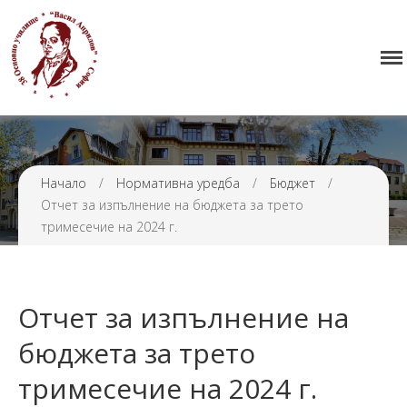
Начало
38 ОУ ВАСИЛ АПРИЛОВ
Училището
Нормативна уредба
Прием
Проекти и дейности
Начало
/
Нормативна уредба
/
Бюджет
/
Отчет за изпълнение на бюджета за трето
Седмично разписание
тримесечие на 2024 г.
Галерия
Контакти
Отчет за изпълнение на
бюджета за трето
тримесечие на 2024 г.