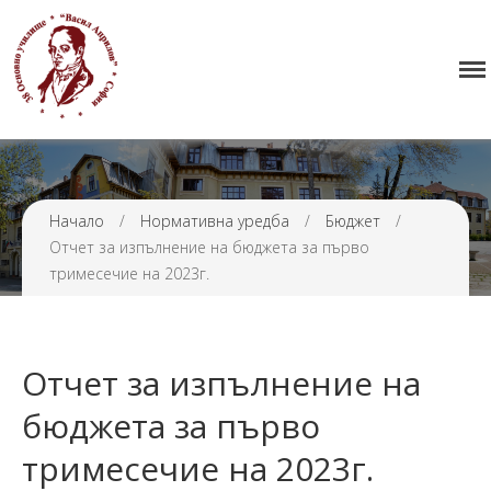
Начало
38 ОУ ВАСИЛ АПРИЛОВ
Училището
Нормативна уредба
Прием
Проекти и дейности
Начало
/
Нормативна уредба
/
Бюджет
/
Отчет за изпълнение на бюджета за първо
Седмично разписание
тримесечие на 2023г.
Галерия
Контакти
Отчет за изпълнение на
бюджета за първо
тримесечие на 2023г.