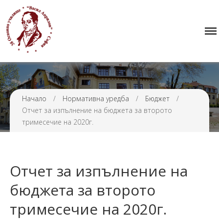
Начало
38 ОУ ВАСИЛ АПРИЛОВ
Училището
Нормативна уредба
Прием
Проекти и дейности
Начало
/
Нормативна уредба
/
Бюджет
/
Отчет за изпълнение на бюджета за второто
Седмично разписание
тримесечие на 2020г.
Галерия
Контакти
Отчет за изпълнение на
бюджета за второто
тримесечие на 2020г.