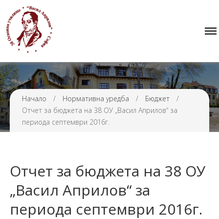
Начало
38 ОУ ВАСИЛ АПРИЛОВ
Училището
Нормативна уредба
Прием
Проекти и дейности
Начало
/
Нормативна уредба
/
Бюджет
/
Отчет за бюджета на 38 ОУ „Васил Априлов“ за
Седмично разписание
периода септември 2016г.
Галерия
Контакти
Отчет за бюджета на 38 ОУ
„Васил Априлов“ за
периода септември 2016г.