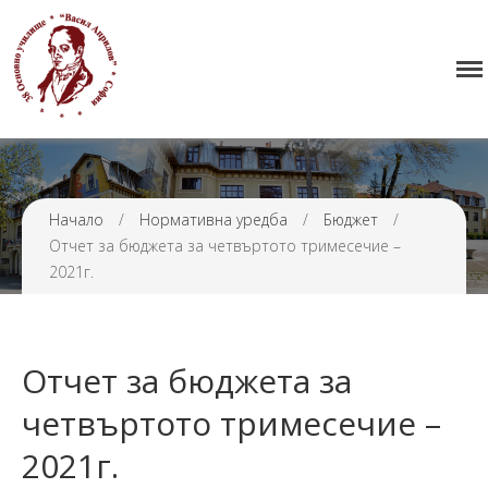
Начало
38 ОУ ВАСИЛ АПРИЛОВ
Училището
Нормативна уредба
Прием
Проекти и дейности
Начало
/
Нормативна уредба
/
Бюджет
/
Отчет за бюджета за четвъртото тримесечие –
Седмично разписание
2021г.
Галерия
Контакти
Отчет за бюджета за
четвъртото тримесечие –
2021г.