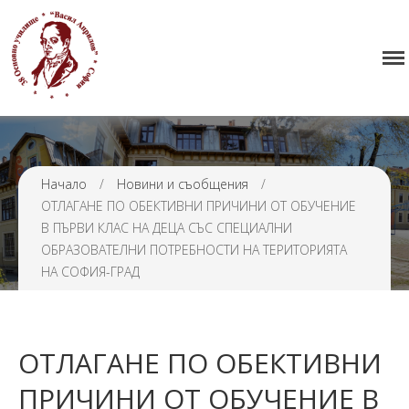
Начало
38 ОУ ВАСИЛ АПРИЛОВ
Училището
Нормативна уредба
Прием
Проекти и дейности
Начало
/
Новини и съобщения
/
ОТЛАГАНЕ ПО ОБЕКТИВНИ ПРИЧИНИ ОТ ОБУЧЕНИЕ
Седмично разписание
В ПЪРВИ КЛАС НА ДЕЦА СЪС СПЕЦИАЛНИ
Галерия
ОБРАЗОВАТЕЛНИ ПОТРЕБНОСТИ НА ТЕРИТОРИЯТА
НА СОФИЯ-ГРАД
Контакти
ОТЛАГАНЕ ПО ОБЕКТИВНИ
ПРИЧИНИ ОТ ОБУЧЕНИЕ В