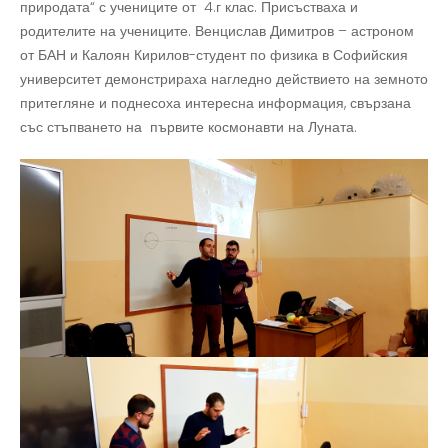
природата“ с учениците от 4.г клас. Присъстваха и
родителите на учениците. Венцислав Димитров – астроном
от БАН и Калоян Кирилов-студент по физика в Софийския
университет демонстрираха нагледно действието на земното
притегляне и поднесоха интересна информация, свързана
със стъпването на първите космонавти на Луната.