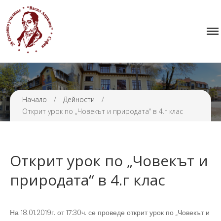
Начало
38 ОУ ВАСИЛ АПРИЛОВ
Училището
Нормативна уредба
Прием
Начало
/
Дейности
/
Проекти и дейности
Открит урок по „Човекът и природата“ в 4.г клас
Седмично разписание
Галерия
Контакти
Открит урок по „Човекът и
природата“ в 4.г клас
На 18.01.2019г. от 17:30ч. се проведе открит урок по „Човекът и