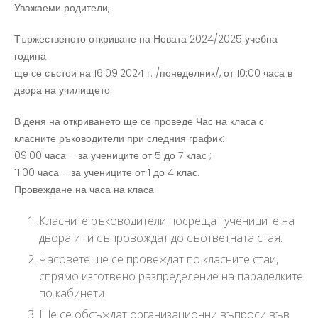
Уважаеми родители,
Тържественото откриване на Новата 2024/2025 учебна
година
ще се състои на 16.09.2024 г. /понеделник/, от 10:00 часа в
двора на училището.
В деня на откриването ще се проведе Час на класа с
класните ръководители при следния график:
09:00 часа – за учениците от 5 до 7 клас ;
11:00 часа – за учениците от 1 до 4 клас.
Провеждане на часа на класа:
Класните ръководители посрещат учениците на
двора и ги съпровождат до съответната стая.
Часовете ще се провеждат по класните стаи,
спрямо изготвено разпределение на паралелките
по кабинети.
Ще се обсъждат организационни въпроси във