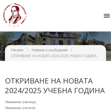
38 ОУ ВАСИЛ АПРИЛОВ
Начало
Училището
Нормативна уредба
Прием
Начало
/
Новини и съобщения
/
Проекти и дейности
ОТКРИВАНЕ НА НОВАТА 2024/2025 УЧЕБНА ГОДИНА
Седмично разписание
Галерия
Контакти
ОТКРИВАНЕ НА НОВАТА
2024/2025 УЧЕБНА ГОДИНА
Уважаеми ученици,
Уважаеми учители,