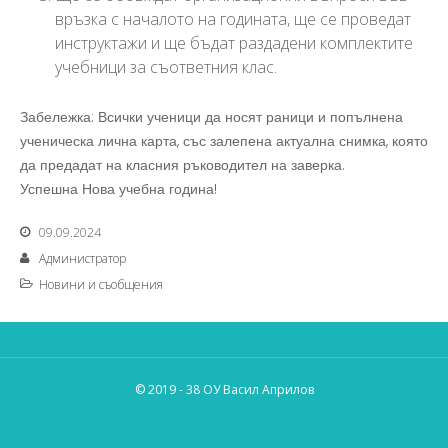
връзка с началото на годината, ще се проведат
инструктажи и ще бъдат раздадени комплектите
учебници за съответния клас.
Забележка: Всички ученици да носят раници и попълнена
ученическа лична карта, със залепена актуална снимка, която
да предадат на класния ръководител на заверка.
Успешна Нова учебна година!
09.09.2024
Администратор
Новини и съобщения
© 2019 - 38 ОУ Васил Априлов