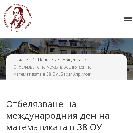
Начало
38 ОУ ВАСИЛ АПРИЛОВ
Училището
Нормативна уредба
Прием
Начало
/
Новини и съобщения
/
Проекти и дейности
Отбелязване на международния ден на
Седмично разписание
математиката в 38 ОУ „Васил Априлов“
Галерия
Контакти
Отбелязване на
международния ден на
математиката в 38 ОУ