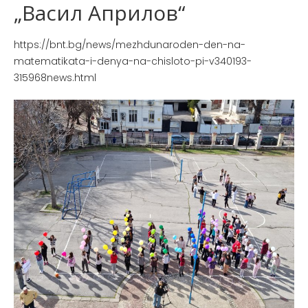
„Васил Априлов“
https://bnt.bg/news/mezhdunaroden-den-na-
matematikata-i-denya-na-chisloto-pi-v340193-
315968news.html