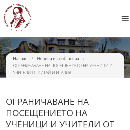
Начало
38 ОУ ВАСИЛ АПРИЛОВ
Училището
Нормативна уредба
Прием
Проекти и дейности
Начало
/
Новини и съобщения
/
ОГРАНИЧАВАНЕ НА ПОСЕЩЕНИЕТО НА УЧЕНИЦИ И
Седмично разписание
УЧИТЕЛИ ОТ КИТАЙ И ИТАЛИЯ
Галерия
Контакти
ОГРАНИЧАВАНЕ НА
ПОСЕЩЕНИЕТО НА
УЧЕНИЦИ И УЧИТЕЛИ ОТ