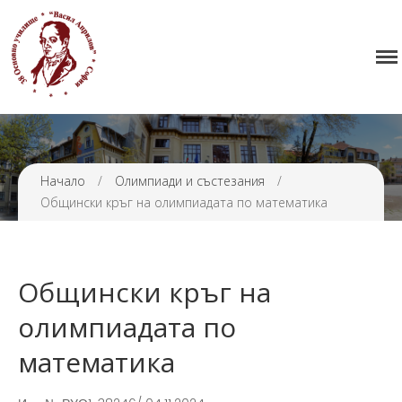
38 ОУ ВАСИЛ АПРИЛОВ
Начало
Училището
Начало
/
Олимпиади и състезания
/
Нормативна уредба
Общински кръг на олимпиадата по математика
Прием
Проекти и дейности
Седмично разписание
Общински кръг на
Галерия
олимпиадата по
Контакти
математика