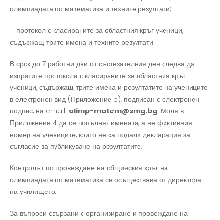
олимпиадата по математика и техните резултати;
– протокол с класираните за областния кръг ученици,
съдържащ трите имена и техните резултати.
В срок до 7 работни дни от състезателния ден следва да
изпратите протокола с класираните за областния кръг
ученици, съдържащ трите имена и резултатите на учениците
в електронен вид (Приложение 5), подписан с електронен
подпис, на email:
olimp-matem@smg.bg
. Моля в
Приложение 4 да се попълнят имената, а не фиктивния
номер на учениците, които не са подали декларация за
съгласие за публикуване на резултатите.
Контролът по провеждане на общинския кръг на
олимпиадата по математика се осъществява от директора
на училището.
За въпроси свързани с организиране и провеждане на