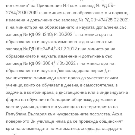
положения“ на Приложение №1 към заповед № РД 09-
2784/29.10.2019 г. на министъра на образованието и науката,
изменена и допълнена със заповед № РД 09-474/25.02.2021
г. на министъра на образованието и науката, допълнена със
заповед № РД 09-1248/14.06.2021 г. на министъра на
образованието и науката, изменена и допълнена със
заповед № РД 09-2454/23.02.2022 г. на министъра на
образованието и науката, изменена и допълнена със
заповед № РД 09-3084/17.05.2022 г. на министъра на
образованието и науката /консолидирана версия/, в
ученическите олимпиади имат право да участват всички
ученици, които се обучават в дневна, в самостоятелна, в
задочна, в комбинирана, в дистанционна или в индивидуална
форма на обучение в български общински, държавни и
частни училища, както и в училищата на територията на
Република България към чуждестранните посолства. Ако в
повереното Ви училище няма да се провежда общинският
кръг на олимпиадата по математика, следва да създадете