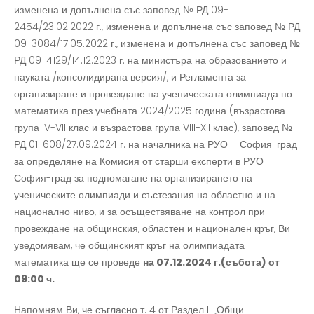
изменена и допълнена със заповед № РД 09-
2454/23.02.2022 г., изменена и допълнена със заповед № РД
09-3084/17.05.2022 г., изменена и допълнена със заповед №
РД 09-4129/14.12.2023 г. на министъра на образованието и
науката /консолидирана версия/, и Регламента за
организиране и провеждане на ученическата олимпиада по
математика през учебната 2024/2025 година (възрастова
група IV-VII клас и възрастова група VIII-XII клас), заповед №
РД 01-608/27.09.2024 г. на началника на РУО – София-град
за определяне на Комисия от старши експерти в РУО –
София-град за подпомагане на организирането на
ученическите олимпиади и състезания на областно и на
национално ниво, и за осъществяване на контрол при
провеждане на общинския, областен и национален кръг, Ви
уведомявам, че общинският кръг на олимпиадата
математика ще се проведе
на
0
7.12.2024 г.(събота) от
09:00 ч.
Напомням Ви, че съгласно т. 4 от Раздел I. „Общи