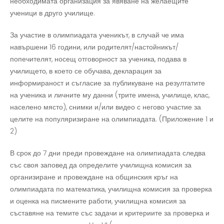
необходимата организация за явяване на желаещите
ученици в друго училище.
За участие в олимпиадата ученикът, в случай че има
навършени 16 години, или родителят/настойникът/
попечителят, носещ отговорност за ученика, подава в
училището, в което се обучава, декларация за
информираност и съгласие за публикуване на резултатите
на ученика и личните му данни (трите имена, училище, клас,
населено място), снимки и/или видео с негово участие за
целите на популяризиране на олимпиадата. (Приложение 1 и
2)
В срок до 7 дни преди провеждане на олимпиадата следва
със своя заповед да определите училищна комисия за
организиране и провеждане на общинския кръг на
олимпиадата по математика, училищна комисия за проверка
и оценка на писмените работи, училищна комисия за
съставяне на темите със задачи и критериите за проверка и