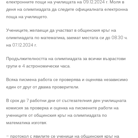
електронните пощи на училищата на 09.12.2024 г. Моля в
деня на олимпиадата да следите официалната електронна
поща на училището.
Учениците, желаещи да участват в общинския кръг на
олимпиадата по математика, заемат местата си до 08:30 ч.
на 07.12.2024 г.
Продължителността на олимпиадата за всички възрастови
групи е 4 астрономически часа.
Всяка писмена работа се проверява и оценява независимо
един от друг от двама проверители.
В срок до 7 работни дни от състезателния ден училищната
комисия за проверка и оценка на писмените работи на
учениците от общинския кръг на олимпиадата по
математика изготвя:
– протокол с явилите се ученици на общинския кръг на