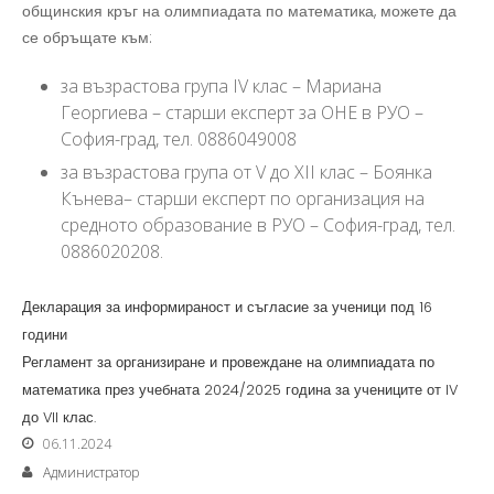
общинския кръг на олимпиадата по математика, можете да
се обръщате към:
за възрастова група IV клас – Мариана
Георгиева – старши експерт за ОНЕ в РУО –
София-град, тел. 0886049008
за възрастова група от V до XII клас – Боянка
Кънева– старши експерт по организация на
средното образование в РУО – София-град, тел.
0886020208.
Декларация за информираност и съгласие за ученици под 16
години
Регламент за организиране и провеждане на олимпиадата по
математика през учебната 2024/2025 година за учениците от IV
до VII клас.
06.11.2024
Администратор