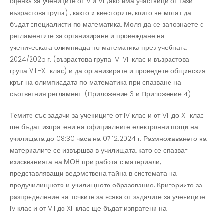
оценка за учениците от V и VI (ако има участници от тази
възрастова група) , както и квесторите, които не могат да
бъдат специалисти по математика. Моля да се запознаете с
регламентите за организиране и провеждане на
ученическата олимпиада по математика през учебната
2024/2025 г. (възрастова група IV-VII клас и възрастова
група VIII-XII клас) и да организирате и проведете общинския
кръг на олимпиадата по математика при спазване на
съответния регламент. (Приложение 3 и Приложение 4)
Темите със задачи за учениците от IV клас и от VII до XII клас
ще бъдат изпратени на официалните електронни пощи на
училищата до 08:30 часа на 07.12.2024 г. Размножаването на
материалите се извършва в училищата, като се спазват
изискванията на МОН при работа с материали,
представляващи ведомствена тайна в системата на
предучилищното и училищното образование. Критериите за
разпределение на точките за всяка от задачите за учениците
IV клас и от VII до XII клас ще бъдат изпратени на