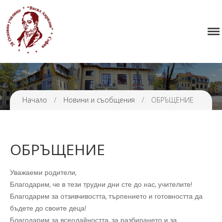
Начало
38 ОУ ВАСИЛ АПРИЛОВ
Училището
Нормативна уредба
Прием
Проекти и дейности
Начало
/
Новини и съобщения
/
ОБРЪЩЕНИЕ
Седмично разписание
Галерия
ОБРЪЩЕНИЕ
Контакти
Уважаеми родители,
Благодарим, че в тези трудни дни сте до нас, учителите!
Благодарим за отзивчивостта, търпението и готовността да
бъдете до своите деца!
Благодарим за всеодайността, за разбирането и за