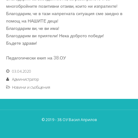
многобройните позитивни отзиви, които ни изпратихте!
Благодарим, че в тази напрегната ситуация сме заедно в
помощ на НАШИТЕ деца!
Благодарим ви, че ви има!
Благодарим ви приятели! Нека доброто победи!
Бъдете здрави!
Педагогически екип на 38.ОУ
03.04.2020
Администратор
Новини и съобщения
© 2019 - 38 ОУ Васил Априлов