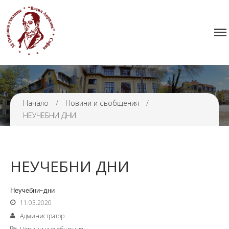
Начало
38 ОУ ВАСИЛ АПРИЛОВ
Училището
Нормативна уредба
Прием
Проекти и дейности
Начало
/
Новини и съобщения
/
НЕУЧЕБНИ ДНИ
Седмично разписание
Галерия
Контакти
НЕУЧЕБНИ ДНИ
Неучебни-дни
11.03.2020
Администратор