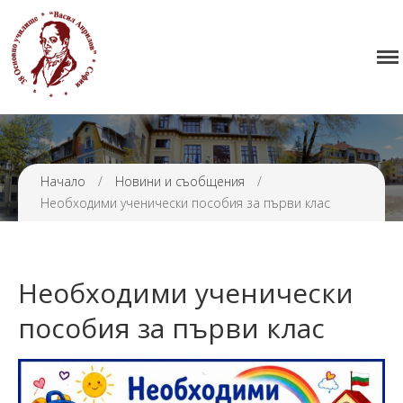
Начало
38 ОУ ВАСИЛ АПРИЛОВ
Училището
Нормативна уредба
Прием
Начало
/
Новини и съобщения
/
Проекти и дейности
Необходими ученически пособия за първи клас
Седмично разписание
Галерия
Контакти
Необходими ученически
пособия за първи клас