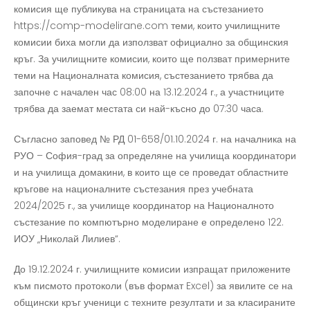
комисия ще публикува на страницата на състезанието
https://comp-modelirane.com теми, които училищните
комисии биха могли да използват официално за общинския
кръг. За училищните комисии, които ще ползват примерните
теми на Националната комисия, състезанието трябва да
започне с начален час 08:00 на 13.12.2024 г., а участниците
трябва да заемат местата си най-късно до 07:30 часа.
Съгласно заповед № РД 01-658/01.10.2024 г. на началника на
РУО – София-град за определяне на училища координатори
и на училища домакини, в които ще се проведат областните
кръгове на националните състезания през учебната
2024/2025 г., за училище координатор на Националното
състезание по компютърно моделиране е определено 122.
ИОУ „Николай Лилиев“.
До 19.12.2024 г. училищните комисии изпращат приложените
към писмото протоколи (във формат Excel) за явилите се на
общински кръг ученици с техните резултати и за класираните