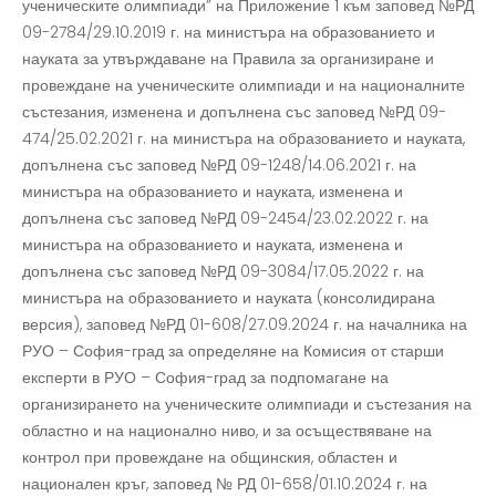
ученическите олимпиади” на Приложение 1 към заповед №РД
09-2784/29.10.2019 г. на министъра на образованието и
науката за утвърждаване на Правила за организиране и
провеждане на ученическите олимпиади и на националните
състезания, изменена и допълнена със заповед №РД 09-
474/25.02.2021 г. на министъра на образованието и науката,
допълнена със заповед №РД 09-1248/14.06.2021 г. на
министъра на образованието и науката, изменена и
допълнена със заповед №РД 09-2454/23.02.2022 г. на
министъра на образованието и науката, изменена и
допълнена със заповед №РД 09-3084/17.05.2022 г. на
министъра на образованието и науката (консолидирана
версия), заповед №РД 01-608/27.09.2024 г. на началника на
РУО – София-град за определяне на Комисия от старши
експерти в РУО – София-град за подпомагане на
организирането на ученическите олимпиади и състезания на
областно и на национално ниво, и за осъществяване на
контрол при провеждане на общинския, областен и
национален кръг, заповед № РД 01-658/01.10.2024 г. на