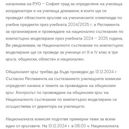
началника на РУО – София-град за определяне на училища
координатори и на училища домакини, в които ще се
проведат областните кръгове на ученическите олимпиади по
учебни предмети през учебната 2024/2025 г. и Регламента
за организиране и провеждане на национално състезание по
компютърно моделиране през учебната 2024 – 2025 година,
Ви уведомявам, че Националното състезание по компютърно
моделиране ще се проведе за ученици от III и IV клас в три
кръга: общински, областен и национален.
Общинският кръг трябва да бъде проведен до 13.12.2024 г.
Съгласно Регламента на състезанието училищните комисии
определят начина и темите за провеждане на общинския
кръг. Контролът по провеждане на общинския кръг на
Националното състезание по компютърно моделиране се
осъществява от директора на училището.
Националната комисия подготвя примерни теми за всеки
един от кръговете. На 13.12.2024 г. в 08:00 ч. Националната