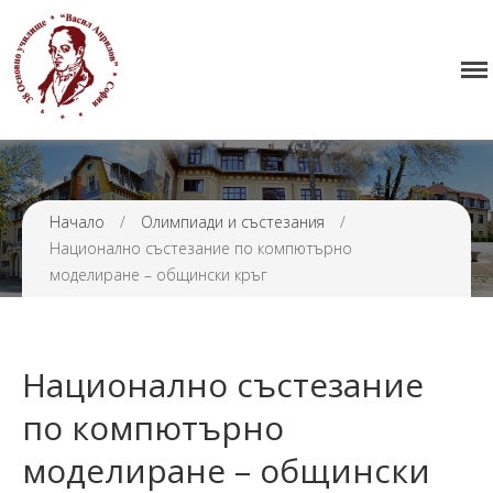
38 ОУ ВАСИЛ АПРИЛОВ
Начало
Училището
Нормативна уредба
Начало
/
Олимпиади и състезания
/
Прием
Национално състезание по компютърно
Проекти и дейности
моделиране – общински кръг
Седмично разписание
Галерия
Контакти
Национално състезание
по компютърно
моделиране – общински