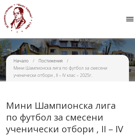
Начало
38 ОУ ВАСИЛ АПРИЛОВ
Училището
Нормативна уредба
Прием
Начало
/
Постижения
/
Проекти и дейности
Мини Шампионска лига по футбол за смесени
Седмично разписание
ученически отбори , II – IV клас – 2025г.
Галерия
Контакти
Мини Шампионска лига
по футбол за смесени
ученически отбори , II – IV