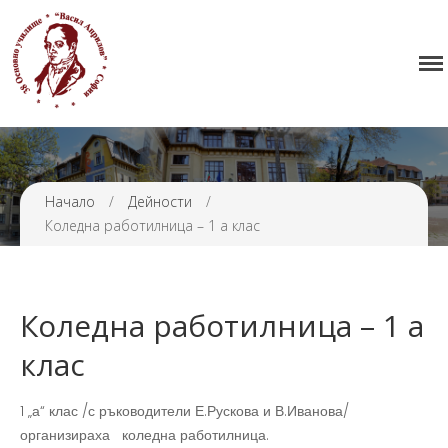
38 ОУ ВАСИЛ АПРИЛОВ
Начало
Училището
Нормативна уредба
Прием
Начало
/
Дейности
/
Проекти и дейности
Коледна работилница – 1 а клас
Седмично разписание
Галерия
Контакти
Коледна работилница – 1 а
клас
1 „а“ клас /с ръководители Е.Рускова и В.Иванова/
организираха коледна работилница.