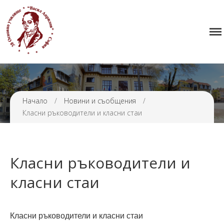
Начало
38 ОУ ВАСИЛ АПРИЛОВ
Училището
Нормативна уредба
Прием
Проекти и дейности
Начало
/
Новини и съобщения
/
Класни ръководители и класни стаи
Седмично разписание
Галерия
Контакти
Класни ръководители и
класни стаи
Класни ръководители и класни стаи