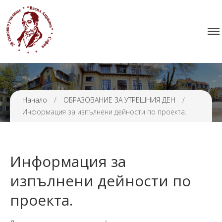
Начало
38 ОУ ВАСИЛ АПРИЛОВ
Училището
Нормативна уредба
Прием
Проекти и дейности
Начало
/
ОБРАЗОВАНИЕ ЗА УТРЕШНИЯ ДЕН
/
Информация за изпълнени дейности по проекта.
Седмично разписание
Галерия
Контакти
Информация за
изпълнени дейности по
проекта.