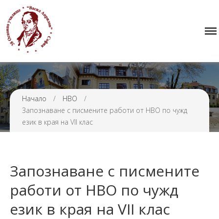
38 ОУ ВАСИЛ АПРИЛОВ
Начало
Училището
Нормативна уредба
Прием
Начало
/
НВО
/
Проекти и дейности
Запознаване с писмените работи от НВО по чужд
език в края на VII клас
Седмично разписание
Галерия
Контакти
Запознаване с писмените
работи от НВО по чужд
език в края на VII клас