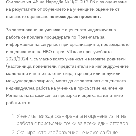
Съгласно чл. 46 на Наредба № 11/01.09.2016 г. за оценяване
на резултатите от обучението на учениците, оценките от
външното оценяване
не може да се променят.
За запознаване на ученика с оценената индивидуална
работа се прилага процедурата по Правилата за
информационна сигурност при организацията, провеждането
и оценяването на НВО в края VІІ клас през учебната
2023/2024 г., съгласно която ученикът и неговите родители
(настойници, попечители, представители на непридружените
малолетни и непълнолетни лица, търсещи или получили
международна закрила) могат да се запознаят с оценената
индивидуална работа на ученика в присъствие на член на
Регионалната комисия за проверка и оценка на изпитните
работи, като:
Ученикът вижда сканираната и оценена изпитна
работа с присъдени точки за всеки един отговор.
Сканираното изображение не може да бъде