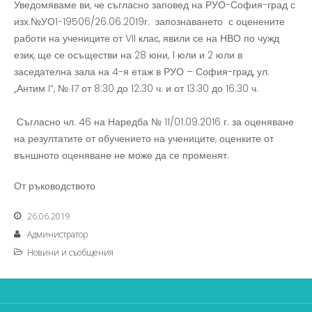
Уведомяваме ви, че съгласно заповед на РУО-София-град с
изх.№УО1-19506/26.06.2019г. запознаването с оценените
работи на учениците от VII клас, явили се на НВО по чужд
език, ще се осъществи на 28 юни, 1 юли и 2 юли в
заседателна зала на 4-я етаж в РУО – София-град, ул.
„Антим I“, № 17 от 8:30 до 12:30 ч. и от 13:30 до 16:30 ч.
Съгласно чл. 46 на Наредба № 11/01.09.2016 г. за оценяване
на резултатите от обучението на учениците, оценките от
външното оценяване не може да се променят.
От ръководството
26.06.2019
Администратор
Новини и съобщения