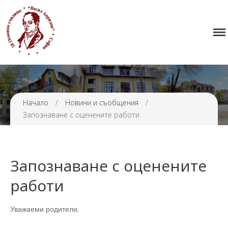
Начало
38 ОУ ВАСИЛ АПРИЛОВ
Училището
Нормативна уредба
Прием
Проекти и дейности
Начало
/
Новини и съобщения
/
Запознаване с оценените работи
Седмично разписание
Галерия
Контакти
Запознаване с оценените
работи
Уважаеми родители,