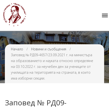
Начало
38 ОУ ВАСИЛ АПРИЛОВ
Училището
Нормативна уредба
Прием
Начало
/
Новини и съобщения
/
Проекти и дейности
Заповед № РД09-4657/23.09.2021 г. на министъра
Седмично разписание
на образованието и науката относно определяне
Галерия
на 03.10.2022 г. за неучебен ден за учениците от
училищата на територията на страната, в които
Контакти
има изборни секции.
Заповед № РД09-