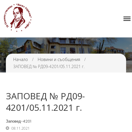
Начало
38 ОУ ВАСИЛ АПРИЛОВ
Училището
Нормативна уредба
Прием
Проекти и дейности
Начало
/
Новини и съобщения
/
ЗАПОВЕД № РД09-4201/05.11.2021 г.
Седмично разписание
Галерия
Контакти
ЗАПОВЕД № РД09-
4201/05.11.2021 г.
Заповед-4201
08.11.2021