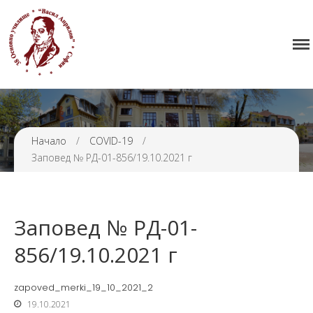
Начало
38 ОУ ВАСИЛ АПРИЛОВ
Училището
Нормативна уредба
Прием
Проекти и дейности
Начало
/
COVID-19
/
Заповед № РД-01-856/19.10.2021 г
Седмично разписание
Галерия
Контакти
Заповед № РД-01-
856/19.10.2021 г
zapoved_merki_19_10_2021_2
19.10.2021