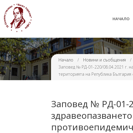
НАЧАЛО
38 ОУ ВАСИЛ АПРИЛОВ
Начало
/
Новини и съобщения
/
Заповед № РД-01-220/08.04.2021 г.
територията на Република България с
Заповед № РД-01-2
здравеопазването
противоепидемичн