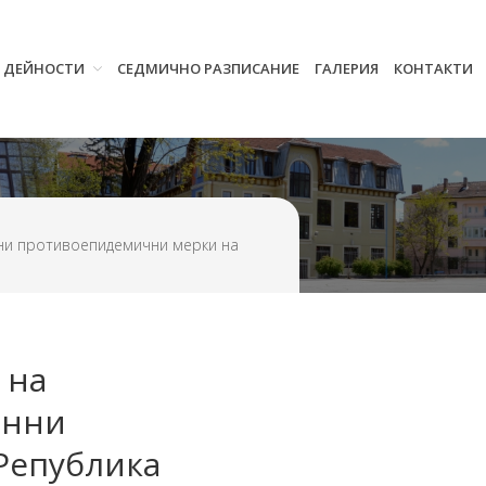
И ДЕЙНОСТИ
СЕДМИЧНО РАЗПИСАНИЕ
ГАЛЕРИЯ
КОНТАКТИ
Начало
Училището
Нормативна уредба
Прием
Проекти и дейности
нни противоепидемични мерки на
Седмично разписание
Галерия
Контакти
 на
енни
Република