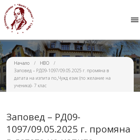
Начало
38 ОУ ВАСИЛ АПРИЛОВ
Училището
Нормативна уредба
Прием
Проекти и дейности
Начало
/
НВО
/
Заповед – РД09-1097/09.05.2025 г. промяна в
Седмично разписание
датата на изпита по„Чужд език (по желание на
Галерия
ученика)- 7 клас
Контакти
Заповед – РД09-
1097/09.05.2025 г. промяна