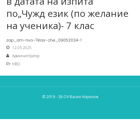
в датата на изпита
по„Чужд език (по желание
на ученика)- 7 клас
zap_izm-nvo-7klas-che_09052024-1
12.05.2025
Администратор
НВО
© 2019 - 38 ОУ Васил Априлов