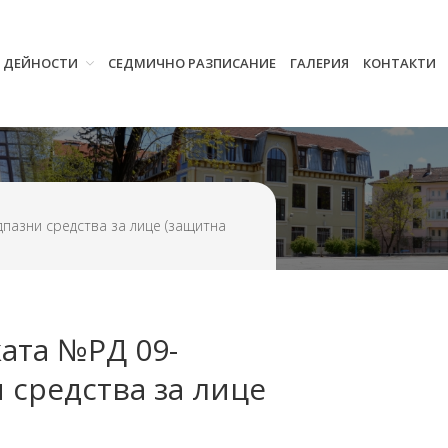
И ДЕЙНОСТИ
СЕДМИЧНО РАЗПИСАНИЕ
ГАЛЕРИЯ
КОНТАКТИ
Начало
Училището
Нормативна уредба
Прием
Проекти и дейности
дпазни средства за лице (защитна
Седмично разписание
Галерия
Контакти
ата №РД 09-
и средства за лице