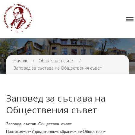
Начало
38 ОУ ВАСИЛ АПРИЛОВ
Училището
Нормативна уредба
Прием
Проекти и дейности
Начало
/
Обществен съвет
/
Заповед за състава на Обществения съвет
Седмично разписание
Галерия
Контакти
Заповед за състава на
Обществения съвет
Заповед-състав-Обществен-съвет
Протокол-от-Учредително-събрание-на-Обществен-