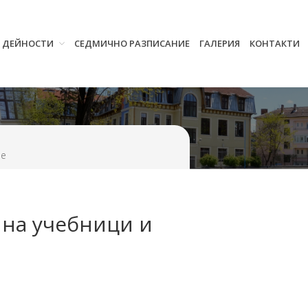
И ДЕЙНОСТИ
СЕДМИЧНО РАЗПИСАНИЕ
ГАЛЕРИЯ
КОНТАКТИ
Начало
Училището
Нормативна уредба
Прием
Проекти и дейности
не
Седмично разписание
Галерия
Контакти
 на учебници и