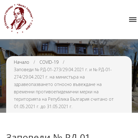
Начало
38 ОУ ВАСИЛ АПРИЛОВ
Училището
Нормативна уредба
Прием
Начало
/
COVID-19
/
Проекти и дейности
Заповеди № РД-01-273/29.04.2021 г. и № РД-01-
Седмично разписание
274/29.04.2021 г. на министъра на
Галерия
здравеопазването относно въвеждане на
временни противоепидемични мерки на
Контакти
територията на Република България считано от
01.05.2021 г. до 31.05.2021 г.
Заповеди № РД-01-