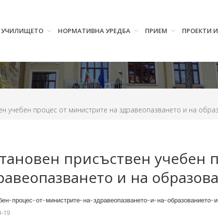
УЧИЛИЩЕТО
НОРМАТИВНА УРЕДБА
ПРИЕМ
ПРОЕКТИ 
ен учебен процес от министрите на здравеопазването и на обра
становен присъствен учебен п
равеопазването и на образова
бен-процес-от-министрите-на-здравеопазването-и-на-образованието-и
D-19