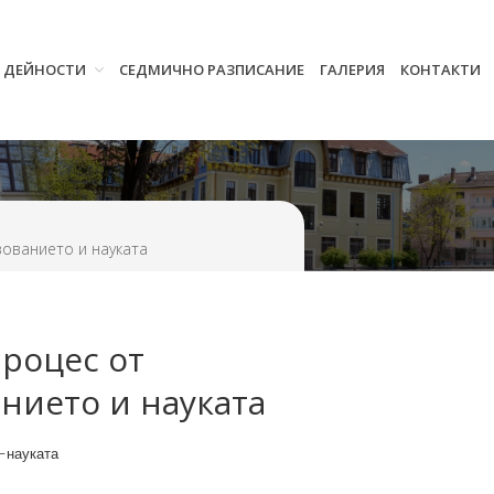
И ДЕЙНОСТИ
СЕДМИЧНО РАЗПИСАНИЕ
ГАЛЕРИЯ
КОНТАКТИ
Начало
Училището
Нормативна уредба
Прием
Проекти и дейности
зованието и науката
Седмично разписание
Галерия
Контакти
роцес от
нието и науката
-науката