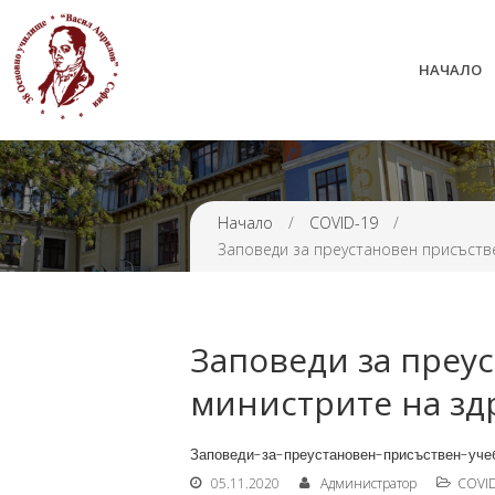
НАЧАЛО
38 ОУ ВАСИЛ АПРИЛОВ
Начало
/
COVID-19
/
Заповеди за преустановен присъств
Заповеди за преу
министрите на зд
Заповеди-за-преустановен-присъствен-уче
05.11.2020
Администратор
COVI