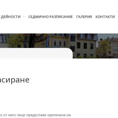
И ДЕЙНОСТИ
СЕДМИЧНО РАЗПИСАНИЕ
ГАЛЕРИЯ
КОНТАКТИ
Начало
Училището
Нормативна уредба
Прием
Проекти и дейности
Седмично разписание
Галерия
асиране
Контакти
 от него лице предоставя оригинала на