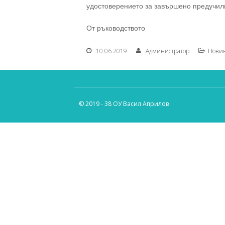
удостоверението за завършено предучил
От ръководството
10.06.2019
Администратор
Нови
© 2019 - 38 ОУ Васил Априлов