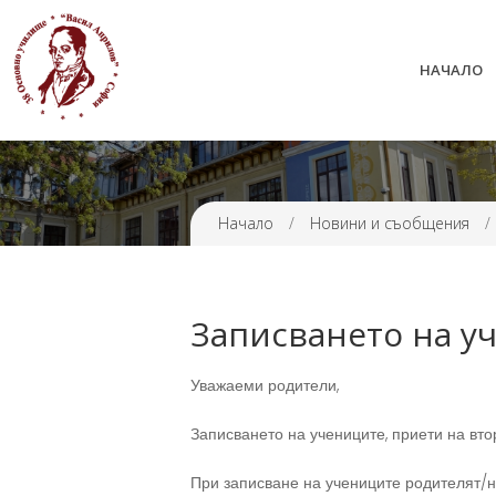
НАЧАЛО
38 ОУ ВАСИЛ АПРИЛОВ
Начало
/
Новини и съобщения
/
Записването на у
Уважаеми родители,
Записването на учениците, приети на второ 
При записване на учениците родителят/