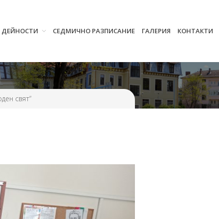
И ДЕЙНОСТИ
СЕДМИЧНО РАЗПИСАНИЕ
ГАЛЕРИЯ
КОНТАКТИ
Начало
Училището
Нормативна уредба
ден свят“
Прием
Проекти и дейности
Седмично разписание
Галерия
Контакти