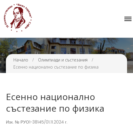
38 ОУ ВАСИЛ АПРИЛОВ
Начало
Училището
Нормативна уредба
Прием
Начало
/
Олимпиади и състезания
/
Проекти и дейности
Есенно национално състезание по физика
Седмично разписание
Галерия
Контакти
Есенно национално
състезание по физика
Изх. № РУО1-38145/01.11.2024 г.