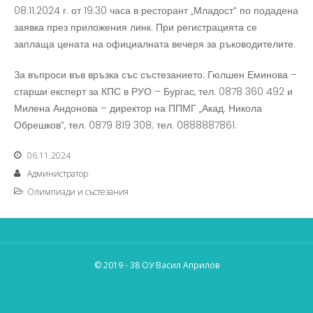
08.11.2024 г. от 19.30 часа в ресторант „Младост“ по подадена
заявка през приложения линк. При регистрацията се
заплаща цената на официалната вечеря за ръководителите.
За въпроси във връзка със състезанието: Гюлшен Еминова –
старши експерт за КПС в РУО – Бургас, тел. 0878 360 492 и
Милена Андонова – директор на ППМГ „Акад. Никола
Обрешков“, тел. 0879 819 308; тел. 0888887861.
06.11.2024
Администратор
Олимпиади и състезания
© 2019 - 38 ОУ Васил Априлов