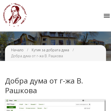
Начало
38 ОУ ВАСИЛ АПРИЛОВ
Училището
Нормативна уредба
Прием
Проекти и дейности
Начало
/
Кутия за добрата дума
/
Добра дума от г-жа В. Рашкова
Седмично разписание
Галерия
Контакти
Добра дума от г-жа В.
Рашкова