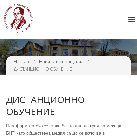
Начало
38 ОУ ВАСИЛ АПРИЛОВ
Училището
Нормативна уредба
Прием
Проекти и дейности
Начало
/
Новини и съобщения
/
ДИСТАНЦИОННО ОБУЧЕНИЕ
Седмично разписание
Галерия
Контакти
ДИСТАНЦИОННО
ОБУЧЕНИЕ
Платформата Уча.се става безплатна до края на месеца.
БНТ, като обществена медия, също се включва в