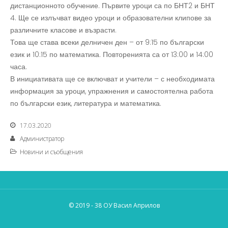
дистанционното обучение. Първите уроци са по БНТ2 и БНТ
4. Ще се излъчват видео уроци и образователни клипове за
различните класове и възрасти.
Това ще става всеки делничен ден – от 9:15 по български
език и 10:15 по математика. Повторенията са от 13:00 и 14:00
часа.
В инициативата ще се включват и учители – с необходимата
информация за уроци, упражнения и самостоятелна работа
по български език, литература и математика.
17.03.2020
Администратор
Новини и съобщения
© 2019 - 38 ОУ Васил Априлов