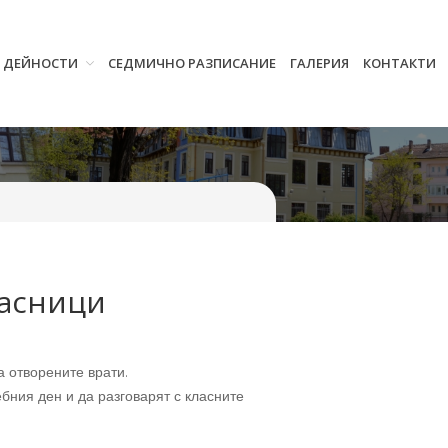
И ДЕЙНОСТИ
СЕДМИЧНО РАЗПИСАНИЕ
ГАЛЕРИЯ
КОНТАКТИ
Начало
Училището
Нормативна уредба
Прием
Проекти и дейности
Седмично разписание
Галерия
ласници
Контакти
на отворените врати.
бния ден и да разговарят с класните