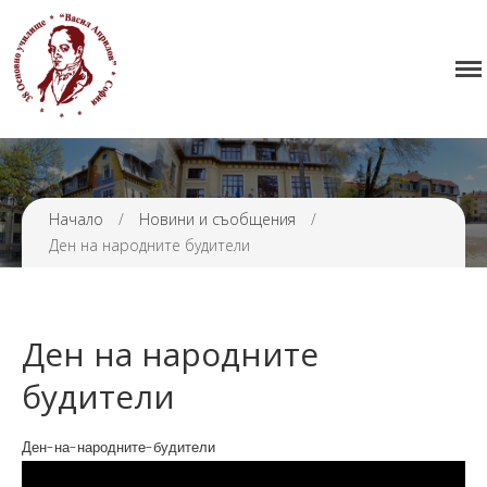
Начало
38 ОУ ВАСИЛ АПРИЛОВ
Училището
Нормативна уредба
Прием
Начало
/
Новини и съобщения
/
Проекти и дейности
Ден на народните будители
Седмично разписание
Галерия
Контакти
Ден на народните
будители
Ден-на-народните-будители