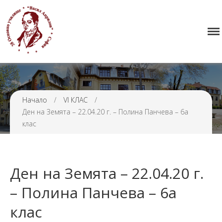
Начало
38 ОУ ВАСИЛ АПРИЛОВ
Училището
Нормативна уредба
Прием
Проекти и дейности
Начало
/
VI КЛАС
/
Ден на Земята – 22.04.20 г. – Полина Панчева – 6а
Седмично разписание
клас
Галерия
Контакти
Ден на Земята – 22.04.20 г.
– Полина Панчева – 6а
клас