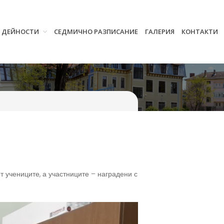
И ДЕЙНОСТИ
СЕДМИЧНО РАЗПИСАНИЕ
ГАЛЕРИЯ
КОНТАКТИ
Начало
Училището
Нормативна уредба
Прием
Проекти и дейности
Седмично разписание
Галерия
Контакти
т учениците, а участниците – наградени с