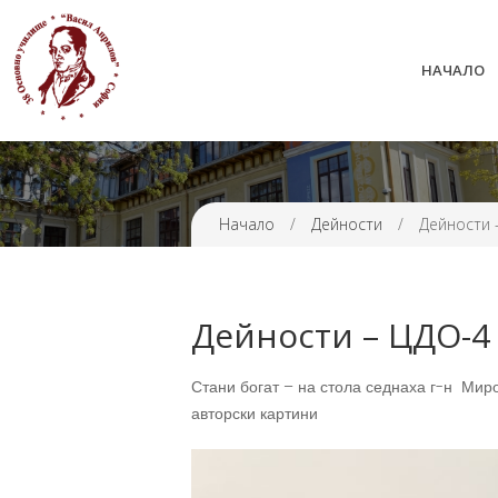
НАЧАЛО
38 ОУ ВАСИЛ АПРИЛОВ
Начало
/
Дейности
/
Дейности 
Дейности – ЦДО-4 
Стани богат – на стола седнаха г-н Миро
авторски картини