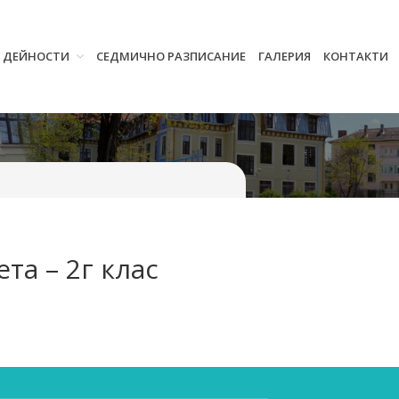
И ДЕЙНОСТИ
СЕДМИЧНО РАЗПИСАНИЕ
ГАЛЕРИЯ
КОНТАКТИ
Начало
Училището
Нормативна уредба
Прием
Проекти и дейности
Седмично разписание
Галерия
та – 2г клас
Контакти