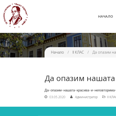
НАЧАЛО
38 ОУ ВАСИЛ АПРИЛОВ
Начало
/
II КЛАС
/
Да опазим на
Да опазим нашата 
Да-опазим-нашата-красива-и-неповторима-
03.05.2020
Администратор
II КЛА