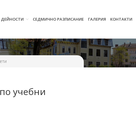
И ДЕЙНОСТИ
СЕДМИЧНО РАЗПИСАНИЕ
ГАЛЕРИЯ
КОНТАКТИ
Начало
Училището
Нормативна уредба
Прием
Проекти и дейности
мети
Седмично разписание
Галерия
 по учебни
Контакти