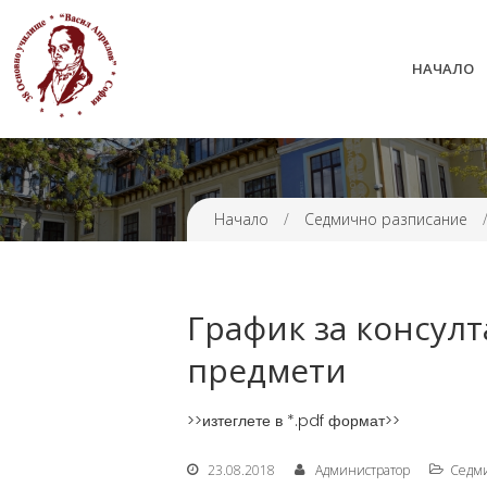
НАЧАЛО
38 ОУ ВАСИЛ АПРИЛОВ
Начало
/
Седмично разписание
График за консулт
предмети
>>изтеглете в *.pdf формат>>
23.08.2018
Администратор
Седми