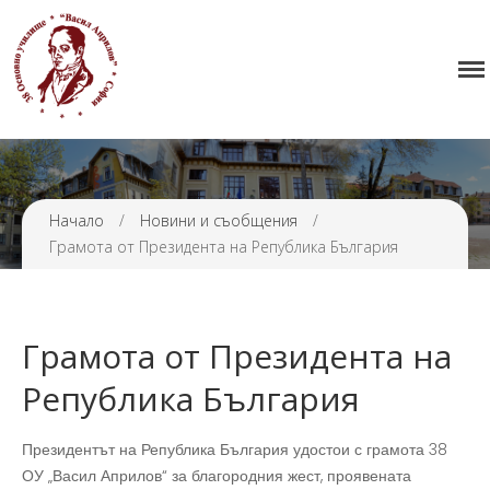
Начало
38 ОУ ВАСИЛ АПРИЛОВ
Училището
Нормативна уредба
Прием
Проекти и дейности
Начало
/
Новини и съобщения
/
Грамота от Президента на Република България
Седмично разписание
Галерия
Контакти
Грамота от Президента на
Република България
Президентът на Република България удостои с грамота 38
ОУ „Васил Априлов“ за благородния жест, проявената