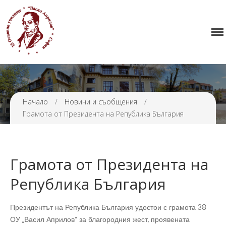
Начало
38 ОУ ВАСИЛ АПРИЛОВ
Училището
Нормативна уредба
Прием
Проекти и дейности
Начало
/
Новини и съобщения
/
Грамота от Президента на Република България
Седмично разписание
Галерия
Контакти
Грамота от Президента на
Република България
Президентът на Република България удостои с грамота 38
ОУ „Васил Априлов“ за благородния жест, проявената