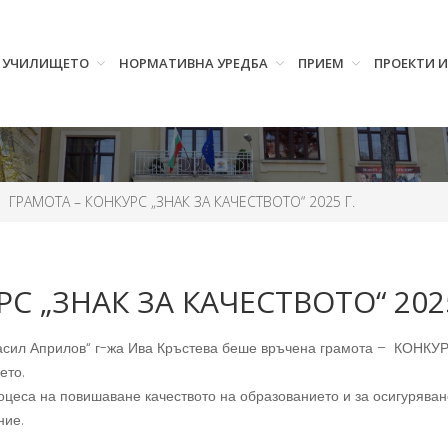
УЧИЛИЩЕТО
НОРМАТИВНА УРЕДБА
ПРИЕМ
ПРОЕКТИ 
ГРАМОТА – КОНКУРС „ЗНАК ЗА КАЧЕСТВОТО“ 2025 Г.
С „ЗНАК ЗА КАЧЕСТВОТО“ 2025
 „Васил Априлов“ г-жа Ива Кръстева беше връчена грамота – КОНК
ето.
оцеса на повишаване качеството на образованието и за осигуряван
ние.