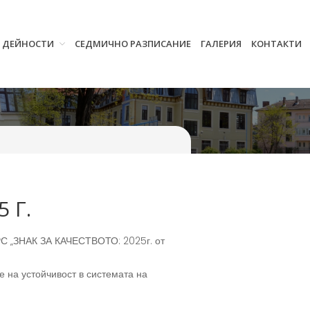
И ДЕЙНОСТИ
СЕДМИЧНО РАЗПИСАНИЕ
ГАЛЕРИЯ
КОНТАКТИ
Начало
Училището
Нормативна уредба
Прием
Проекти и дейности
Седмично разписание
 Г.
Галерия
УРС „ЗНАК ЗА КАЧЕСТВОТО: 2025г. от
Контакти
е на устойчивост в системата на