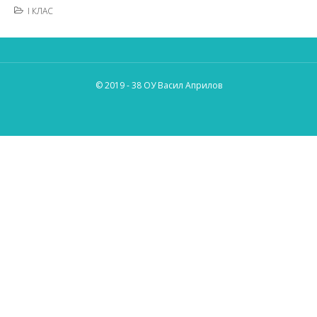
I КЛАС
© 2019 - 38 ОУ Васил Априлов