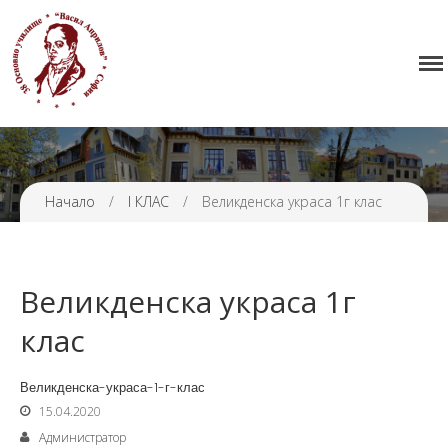
Начало
38 ОУ ВАСИЛ АПРИЛОВ
Училището
Нормативна уредба
Прием
Проекти и дейности
Начало
/
I КЛАС
/
Великденска украса 1г клас
Седмично разписание
Галерия
Великденска украса 1г
Контакти
клас
Великденска-украса-1-г-клас
15.04.2020
Администратор